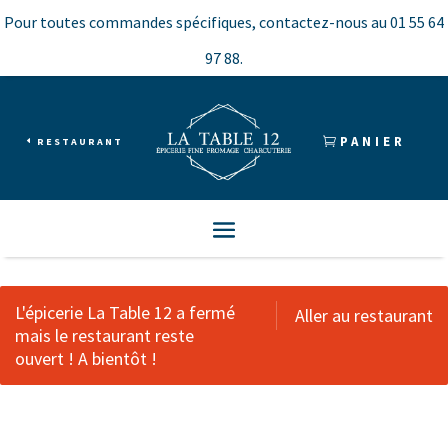
Pour toutes commandes spécifiques, contactez-nous au
01 55 64
97 88.
PANIER
RESTAURANT
L'épicerie La Table 12 a fermé
Aller au restaurant
mais le restaurant reste
ouvert ! A bientôt !