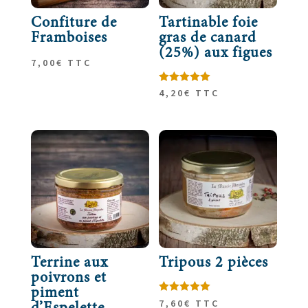
Confiture de
Tartinable foie
Framboises
gras de canard
(25%) aux figues
7,00
€
TTC
Note
4,20
€
TTC
5.00
sur 5
Terrine aux
Tripous 2 pièces
poivrons et
piment
Note
7,60
€
TTC