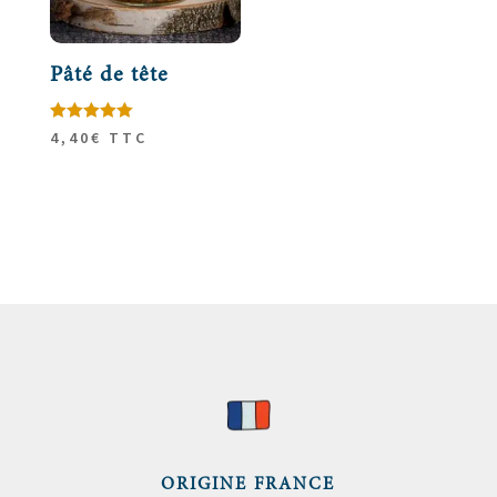
Pâté de tête
Note
4,40
€
TTC
5.00
sur 5
ORIGINE FRANCE