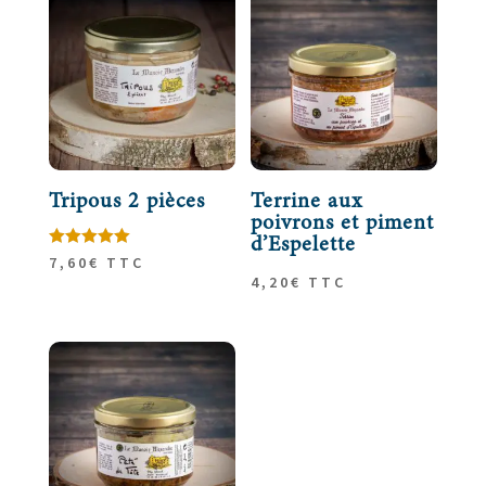
Tripous 2 pièces
Terrine aux
poivrons et piment
d’Espelette
Note
7,60
€
TTC
5.00
4,20
€
TTC
sur 5